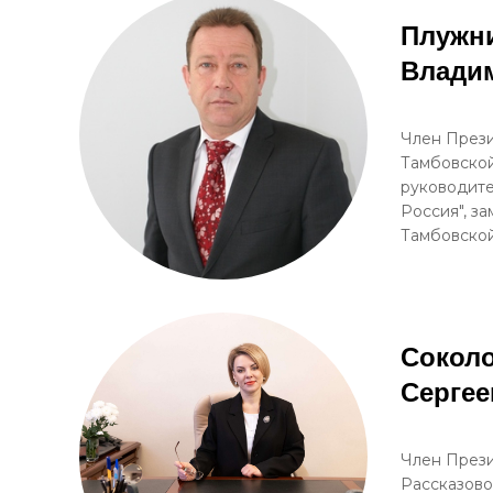
Плужн
Влади
Член Прези
Тамбовской
руководите
Россия", з
Тамбовско
Соколо
Сергее
Член Прези
Рассказово