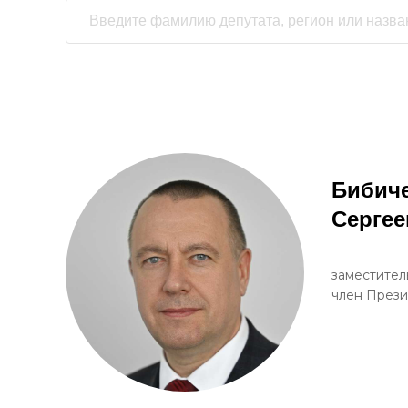
Бибиче
Сергее
заместител
член През