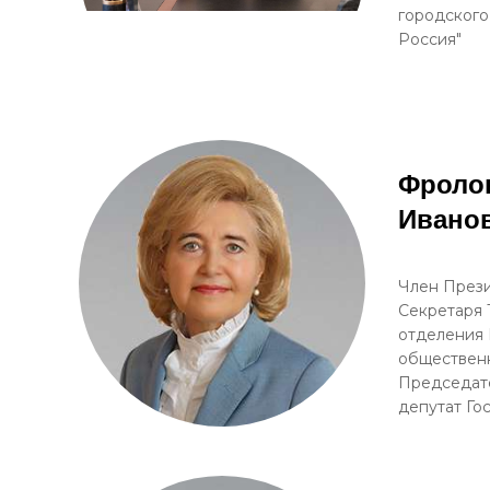
городского
Россия"
Фроло
Ивано
Член Прези
Секретаря 
отделения 
обществен
Председате
депутат Г