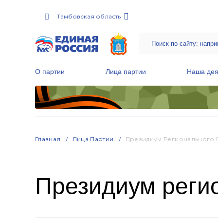
Тамбовская область
О партии
Лица партии
Наша дея
Местные общественные приемные Партии
Руководитель Региональной обще
Народная программа «Единой России»
Главная
Лица Партии
Президиум Регионального 
Президиум регио