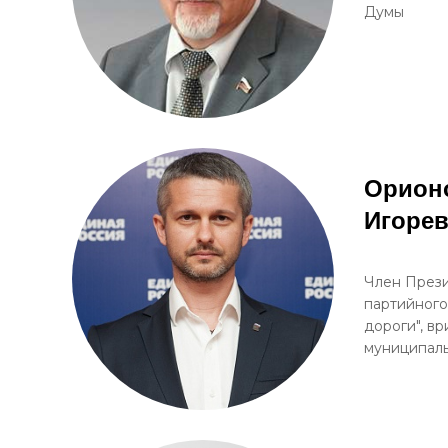
Думы
Орион
Игоре
Член През
партийного
дороги", в
муниципаль