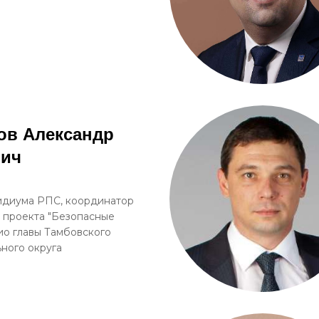
ов Александр
вич
идиума РПС, координатор
 проекта "Безопасные
рио главы Тамбовского
ного округа