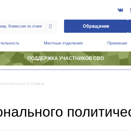
Обращение
тельность
Местные отделения
Приемная
ПОДДЕРЖКА УЧАСТНИКОВ СВО
ственной приемной Председателя Партии
Президиум регионального политического совета
Политического Совета
нального политичес