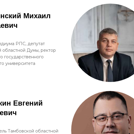
янский Михаил
аевич
диума РПС, депутат
 областной Думы, ректор
о государственного
го университета
кин Евгений
евич
ель Тамбовской областной