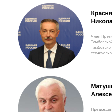
Красн
Никол
Член Прези
Тамбовской
Тамбовског
техническо
Матуш
Алексе
Председат