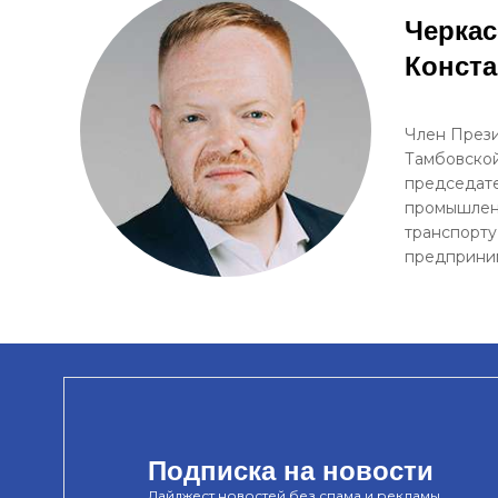
Черкас
Конст
Член Прези
Тамбовской
председате
промышленн
транспорту
предприни
Подписка на новости
Дайджест новостей без спама и рекламы