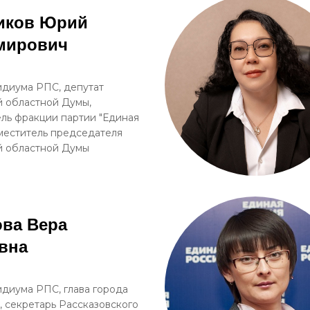
иков Юрий
мирович
диума РПС, депутат
 областной Думы,
ль фракции партии "Единая
аместитель председателя
й областной Думы
ва Вера
вна
диума РПС, глава города
, секретарь Рассказовского