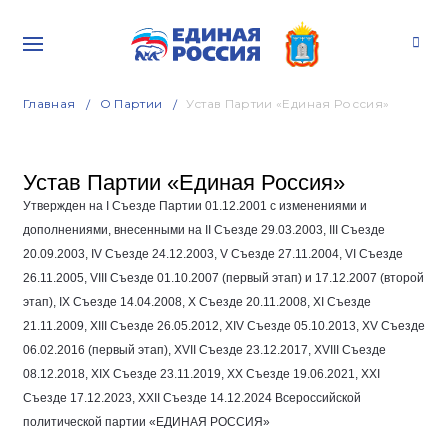
Главная
О Партии
Устав Партии «Единая Россия»
Устав Партии «Единая Россия»
Утвержден на I Съезде Партии
01.12.2001
с изменениями и
дополнениями, внесенными на II Съезде
29.03.2003
, III Съезде
20.09.2003
, IV Съезде
24.12.2003
, V Съезде
27.11.2004
, VI Съезде
26.11.2005
, VIII Съезде
01.10.2007
(первый этап) и
17.12.2007
(второй
этап), IX Съезде
14.04.2008
, Х Съезде
20.11.2008
, ХI Съезде
21.11.2009
, ХIII Съезде
26.05.2012
, ХIV Съезде
05.10.2013
, ХV Съезде
06.02.2016
(первый этап), XVII Съезде
23.12.2017
, XVIII Съезде
08.12.2018
, XIX Съезде
23.11.2019
, XX Съезде
19.06.2021
, XXI
Съезде
17.12.2023
, XXII Съезде
14.12.2024
Всероссийской
политической партии «ЕДИНАЯ РОССИЯ»