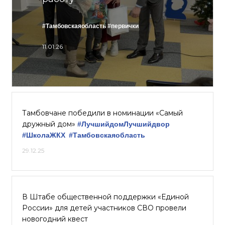
#Тамбовскаяобласть
#первички
11.01.26
Тамбовчане победили в номинации «Самый
дружный дом»
#ЛучшийдомЛучшийдвор
#ШколаЖКХ
#Тамбовскаяобласть
29.12.25
В Штабе общественной поддержки «Единой
России» для детей участников СВО провели
новогодний квест