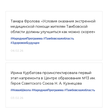
Тамара Фролова: «Условия оказания экстренной
медицинской помощи жителям Тамбовской
области должны улучшиться как можно скорее»
#НароднаяПрограмма
#Тамбовскаяобласть
#ЗдоровоеБудущее
06.02.26
Ирина Курбатова проинспектировала первый
этап капремонта в Центре образования №13 им.
Героя Советского Союза Н. А. Кузнецова
#НоваяШкола
#НароднаяПрограмма
#Тамбовскаяобласть
03.02.26