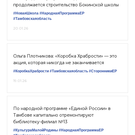
продолжается строительство Бокинской школы
#НоваяШкола
#НароднаяПрограммаЕР
#Тамбовскаяобласть
20.01.26
Ольга Плотникова: «Коробка Храбрости» — это
акция, которая никогда не заканчивается
#КоробкаХрабрости
#Тамбовскаяобласть
#СторонникиЕР
19.01.26
По народной программе «Единой России» в
Тамбове капитально отремонтируют
библиотеку-филиал №13
#КультураМалойРодины
#НароднаяПрограммаЕР