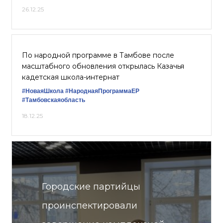
26.12.25
По народной программе в Тамбове после
масштабного обновления открылась Казачья
кадетская школа-интернат
#НоваяШкола
#НароднаяПрограммаЕР
#Тамбовскаяобласть
18.12.25
Городские партийцы
проинспектировали