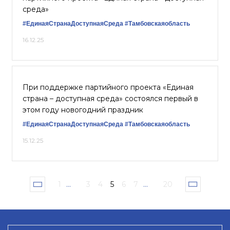
среда»
#ЕдинаяСтранаДоступнаяСреда
#Тамбовскаяобласть
16.12.25
При поддержке партийного проекта «Единая
страна – доступная среда» состоялся первый в
этом году новогодний праздник
#ЕдинаяСтранаДоступнаяСреда
#Тамбовскаяобласть
15.12.25
1
...
3
4
5
6
7
...
20