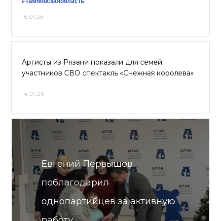
#Тамбовскаяобласть
16.01.26
Артисты из Рязани показали для семей
участников СВО спектакль «Снежная королева»
14.01.26
Евгений Первышов
поблагодарил
однопартийцев за активную
работу