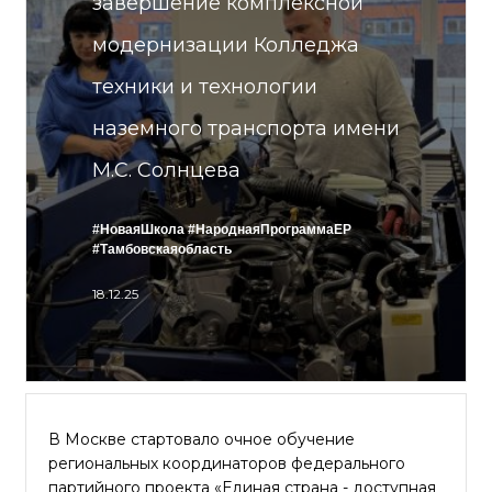
завершение комплексной
модернизации Колледжа
техники и технологии
наземного транспорта имени
М.С. Солнцева
#НоваяШкола
#НароднаяПрограммаЕР
#Тамбовскаяобласть
18.12.25
В Москве стартовало очное обучение
региональных координаторов федерального
партийного проекта «Единая страна - доступная