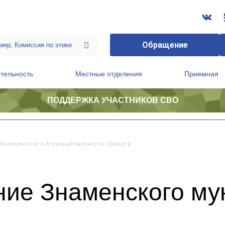
Обращение
тельность
Местные отделения
Приемная
ПОДДЕРЖКА УЧАСТНИКОВ СВО
ственной приемной Председателя Партии
Президиум регионального политического совета
 Знаменского Муниципального Округа
ние Знаменского му