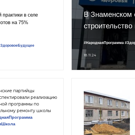
В Знаменском 
 практики в селе
готов на 75%
строительство
#НароднаяПрограмма
#Здо
#ЗдоровоеБудущее
18.11.24
нские партийцы
спектировали реализацию
ной программы по
альному ремонту школы
днаяПрограмма
яШкола