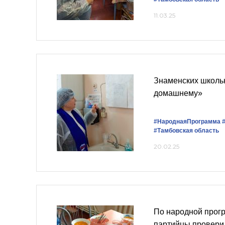
11.03.25
Знаменских школьн
домашнему»
#НароднаяПрограмма
#Тамбовская область
20.02.25
По народной прог
партийцы провери