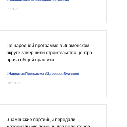
15.01.25
По народной программе в Знаменском
округе завершили строительство центра
врача общей практики
#НароднаяПрограмма
#ЗдоровоеБудущее
08.01.25
Знаменские партийцы передали
материальную помощь для волонтеров