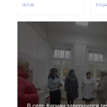
13.11.24
11.11.24
В селе Кариан завершился р