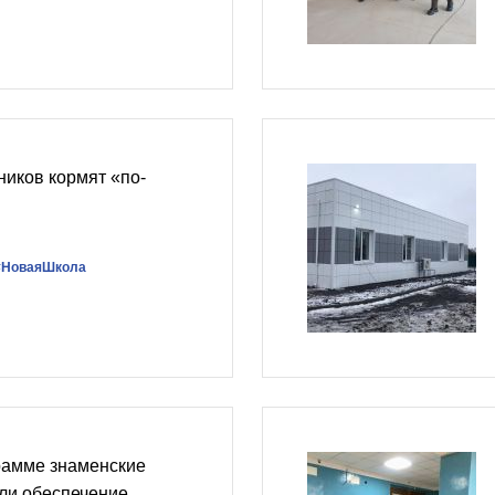
иков кормят «по-
#НоваяШкола
рамме знаменские
ли обеспечение