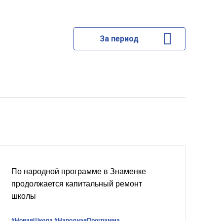
За период
По народной программе в Знаменке
продолжается капитальный ремонт
школы
#НоваяШкола
#НароднаяПрограмма