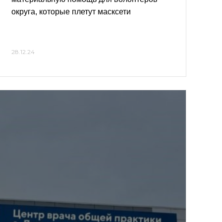
округа, которые плетут масксети
28.12.24