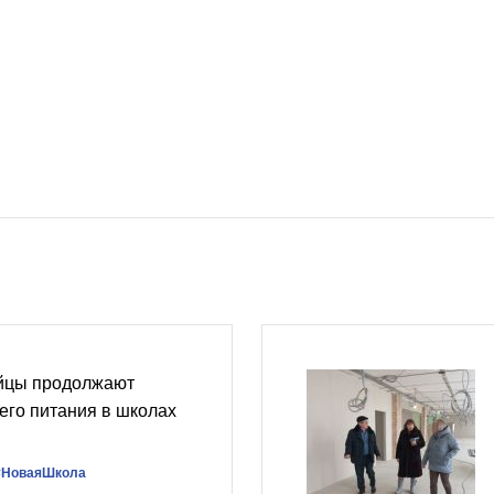
йцы продолжают
его питания в школах
#НоваяШкола