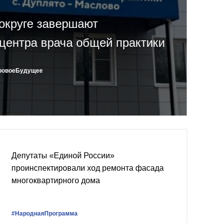
округе завершают
 центра врача общей практики
ровоеБудущее
Депутаты «Единой России»
проинспектировали ход ремонта фасада
многоквартирного дома
#НароднаяПрограмма