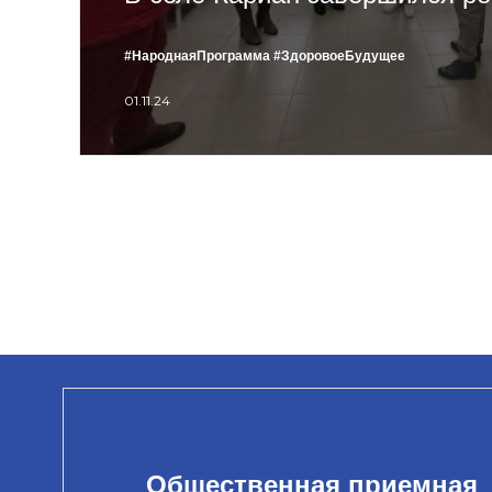
#НароднаяПрограмма
#ЗдоровоеБудущее
01.11.24
Общественная приемная