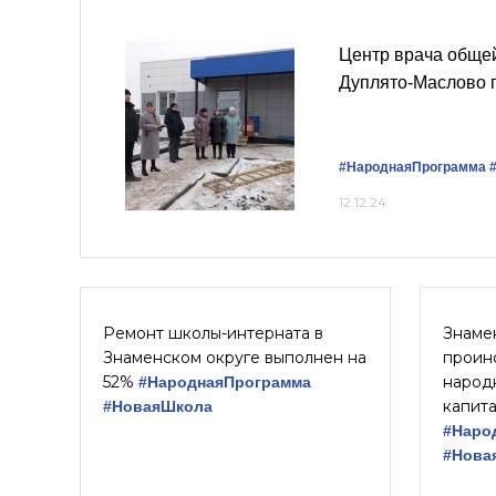
Центр врача общей
Дуплято-Маслово 
#НароднаяПрограмма
12.12.24
Ремонт школы-интерната в
Знаме
Знаменском округе выполнен на
проин
52%
народ
#НароднаяПрограмма
капит
#НоваяШкола
#Наро
#Нова