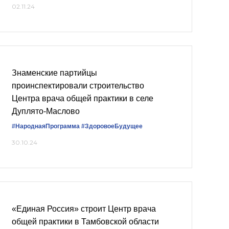
02.11.24
Знаменские партийцы
проинспектировали строительство
Центра врача общей практики в селе
Дуплято-Маслово
#НароднаяПрограмма
#ЗдоровоеБудущее
30.10.24
«Единая Россия» строит Центр врача
общей практики в Тамбовской области