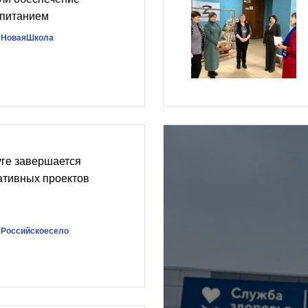
 питанием
#НоваяШкола
уге завершается
ативных проектов
#Российскоесело