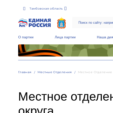
Тамбовская область
О партии
Лица партии
Наша дея
Местные общественные приемные Партии
Руководитель Региональной обще
Народная программа «Единой России»
Главная
Местные Отделения
Местное Отделение
Местное отделе
округа