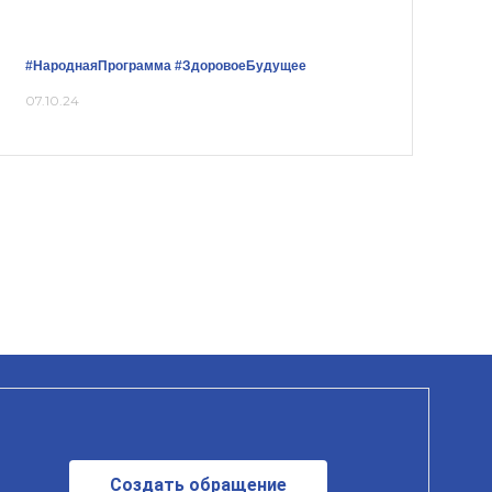
#НароднаяПрограмма
#ЗдоровоеБудущее
07.10.24
Создать обращение