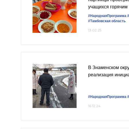
учащихся горячим
#НароднаяПрограмма
#Тамбовская область
13.02.25
В Знаменском окр
реализация иници
#НароднаяПрограмма
16.12.24