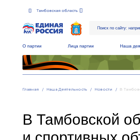
Тамбовская область
Тамбовская область
О партии
О партии
Лица партии
Лица партии
Наша дея
Наша дея
Местные общественные приемные Партии
Местные общественные приемные Партии
Руководитель Региональной обще
Руководитель Региональной обще
Народная программа «Единой России»
Народная программа «Единой России»
Главная
Наша Деятельность
Новости
В Тамбов
В Тамбовской об
и спортивных об