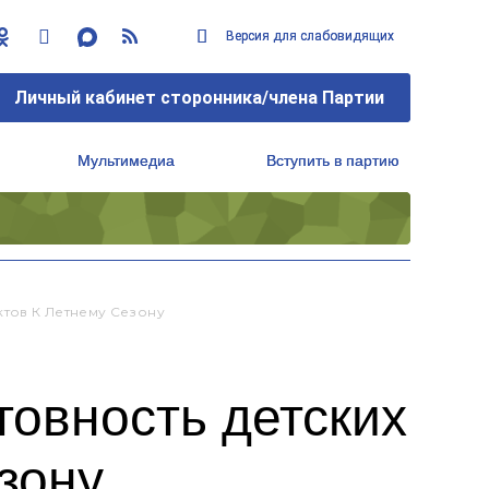
Версия для слабовидящих
Версия для слабовидящих
Личный кабинет сторонника/члена Партии
Личный кабинет сторонника/члена Партии
Мультимедиа
Мультимедиа
Вступить в партию
Вступить в партию
Региональный исполнительный комитет
Региональный исполнительный комитет
ктов К Летнему Сезону
товность детских
зону