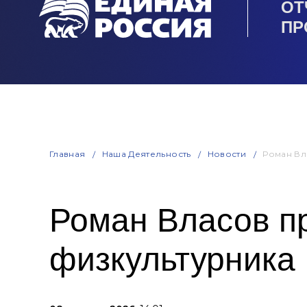
ОТ
ПР
Главная
Наша Деятельность
Новости
Роман Вл
Роман Власов пр
физкультурника