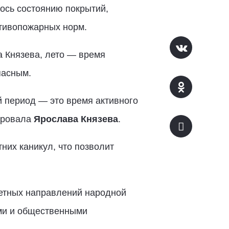
ось состоянию покрытий,
тивопожарных норм.
а Князева, лето — время
пасным.
 период — это время активного
тировала
Ярослава Князева
.
них каникул, что позволит
тетных направлений народной
ми и общественными