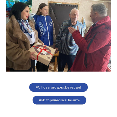
#СНовымгодом,Ветеран!
#ИсторическаяПамять