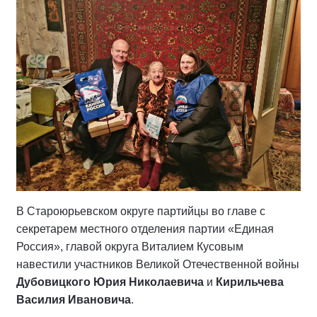
В
С
тароюрьевском округе партийцы во главе с
секретарем местного отделения партии «Единая
Россия», главой округа Виталием Кусовым
навестили
участник
ов Великой Отечественной войны
Дубовицкого Юрия Николаевича
и
Кирильчева
Василия Ивановича
.