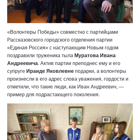
«В
олонтеры Победы» совместно с
партийцами
Рассказовского городского отделения
партии
«Единая Россия» с наступающим Новым годом
поздрав
или
труженик
а
тыла
Муратова Ивана
Андреевича
. Актив партии преподнес ему и его
супруге
Ираиде Яковлевне
подарки, а волонтеры
произнесли в его адрес слова уважения, гордости и
отметили, что такие люди, как Иван Андреевич, —
пример для подрастающего поколения.