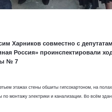
сим Харников совместно с депутатам
иная Россия» проинспектировали хо
лы № 7
етьем этажах стены обшиты гипсокартоном, на полах
 по монтажу электрики и канализации. Во всём зда