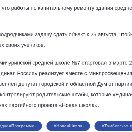
 что работы по капитальному ремонту здания средн
одрядчиками задачу сдать объект к 25 августа, чтоб
х своих учеников.
мичуринской средней школе №7 стартовал в марте 2
диная Россия» реализует вместе с Минпросвещения
реплён депутат городской и областной Дум от парти
 – контролируют родительские штабы, которые «Един
ках партийного
проекта «Новая школа»
.
однаяПрограмма
#НоваяШкола
#Тамбовская о