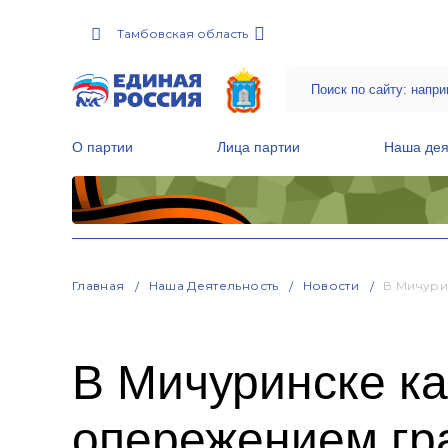
Тамбовская область
О партии
Лица партии
Наша дея
Местные общественные приемные Партии
Руководитель Региональной обще
Народная программа «Единой России»
Главная
Наша Деятельность
Новости
В Мичури
В Мичуринске к
опережением гр