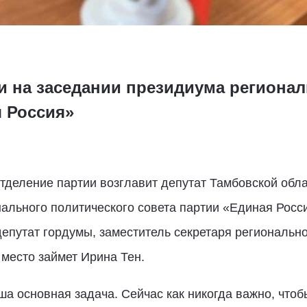
и на заседании президиума регионал
я Россия»
отделение партии возглавит депутат Тамбовской об
ального политического совета партии «Единая Росс
епутат гордумы, заместитель секретаря региональн
о место займет Ирина Тен.
ша основная задача. Сейчас как никогда важно, чтоб