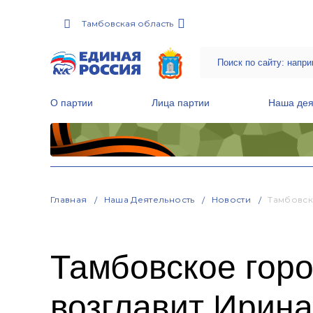
Тамбовская область
О партии
Лица партии
Наша дея
Местные общественные приемные Партии
Руководитель Региональной обще
Народная программа «Единой России»
Главная
Наша Деятельность
Новости
Тамбовск
Тамбовское горо
возглавит Ирина