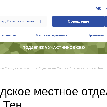
Обращение
тельность
Местные отделения
Приемная
ПОДДЕРЖКА УЧАСТНИКОВ СВО
ственной приемной Председателя Партии
Президиум регионального политического совета
ое Городское Местное Отделение Партии Возглавит Ирина Тен
дское местное отде
 Тен