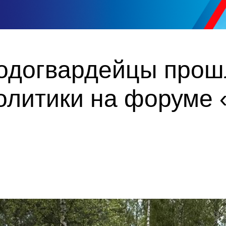
одогвардейцы прош
олитики на форуме 