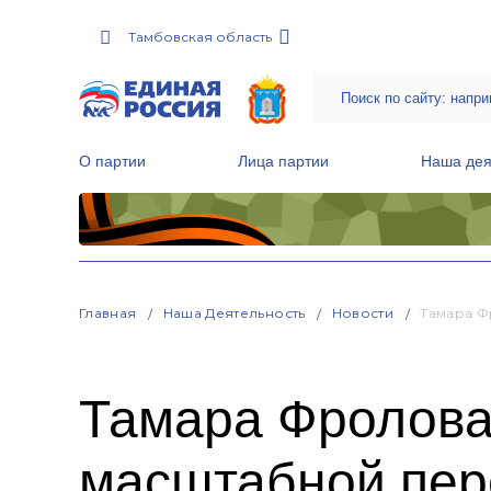
Тамбовская область
О партии
Лица партии
Наша дея
Местные общественные приемные Партии
Руководитель Региональной обще
Народная программа «Единой России»
Главная
Наша Деятельность
Новости
Тамара Ф
Тамара Фролова 
масштабной пер