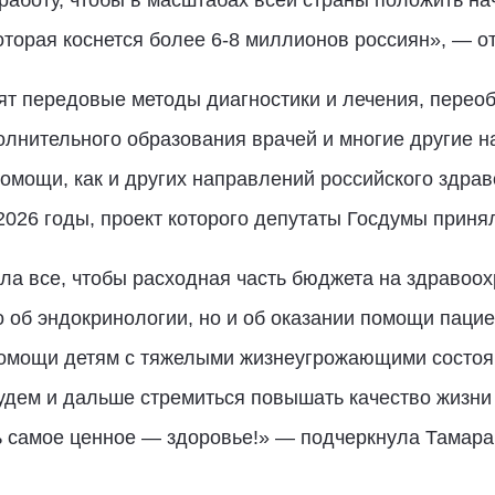
аботу, чтобы в масштабах всей страны положить на
торая коснется более 6-8 миллионов россиян», — о
т передовые методы диагностики и лечения, перео
олнительного образования врачей и многие другие н
омощи, как и других направлений российского здра
26 годы, проект которого депутаты Госдумы принял
ла все, чтобы расходная часть бюджета на здравоо
ко об эндокринологии, но и об оказании помощи паци
помощи детям с тяжелыми жизнеугрожающими состоя
удем и дальше стремиться повышать качество жизни
ь самое ценное — здоровье!» — подчеркнула Тамара