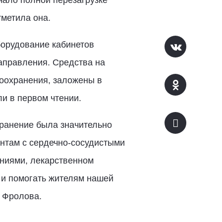
чало полной перезагрузке
тметила она.
борудование кабинетов
аправления. Средства на
воохранения, заложены в
и в первом чтении.
хранение была значительно
ентам с сердечно-сосудистыми
ниями, лекарственном
 и помогать жителям нашей
 Фролова.