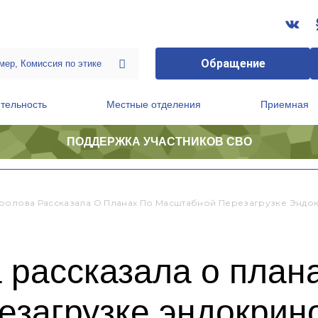
Обращение
тельность
Местные отделения
Приемная
ПОДДЕРЖКА УЧАСТНИКОВ СВО
ственной приемной Председателя Партии
Президиум регионального политического совета
ролова Рассказала О Планах По Масштабной Перезагрузке Энд
рассказала о план
езагрузке эндокрин