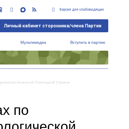
Версия для слабовидящих
Личный кабинет сторонника/члена Партии
Мультимедиа
Вступить в партию
Региональный исполнительный комитет
окринологической Помощи В Стране
ах по
ологической