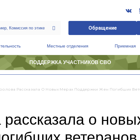
Обращение
тельность
Местные отделения
Приемная
ПОДДЕРЖКА УЧАСТНИКОВ СВО
ственной приемной Председателя Партии
Президиум регионального политического совета
ролова Рассказала О Новых Мерах Поддержки Жен Погибших Вет
 рассказала о новы
погибших ветеранов