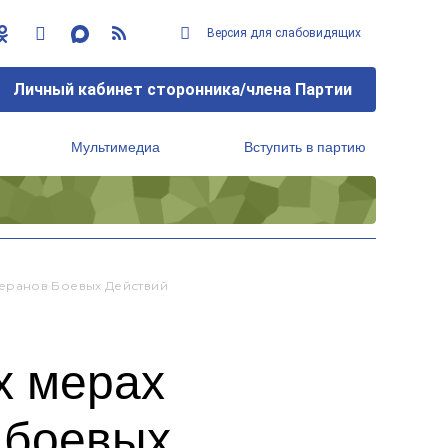
Версия для слабовидящих
Личный кабинет сторонника/члена Партии
Мультимедиа
Вступить в партию
Региональный исполнительный комитет
еранов Боевых Действий
х мерах
 боевых