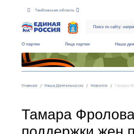
Тамбовская область
О партии
Лица партии
Наша дея
Местные общественные приемные Партии
Руководитель Региональной обще
Народная программа «Единой России»
Главная
Наша Деятельность
Новости
Тамара Ф
Тамара Фролова
поддержки жен 