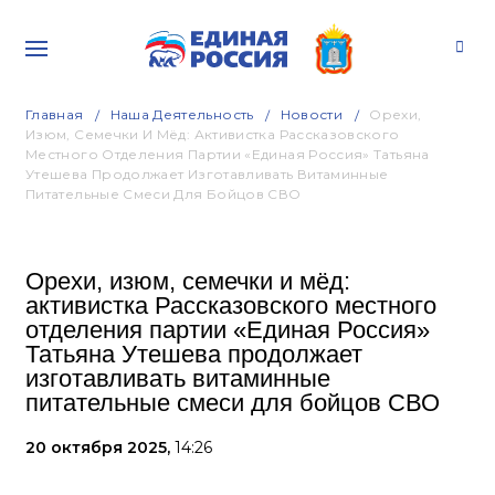
Главная
Наша Деятельность
Новости
Орехи,
Изюм, Семечки И Мёд: Активистка Рассказовского
Местного Отделения Партии «Единая Россия» Татьяна
Утешева Продолжает Изготавливать Витаминные
Питательные Смеси Для Бойцов СВО
Орехи, изюм, семечки и мёд:
активистка Рассказовского местного
отделения партии «Единая Россия»
Татьяна Утешева продолжает
изготавливать витаминные
питательные смеси для бойцов СВО
20 октября 2025,
14:26