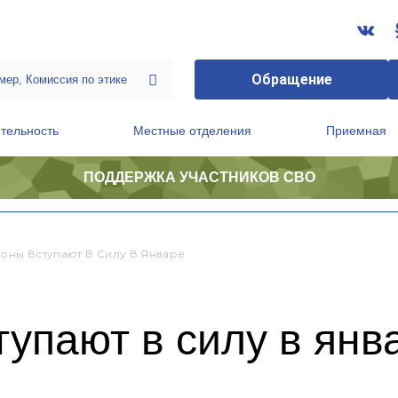
Обращение
тельность
Местные отделения
Приемная
ПОДДЕРЖКА УЧАСТНИКОВ СВО
ственной приемной Председателя Партии
Президиум регионального политического совета
коны Вступают В Силу В Январе
тупают в силу в янв