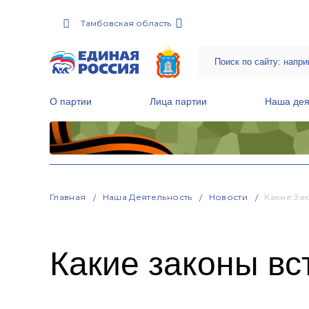
Тамбовская область
О партии
Лица партии
Наша дея
Местные общественные приемные Партии
Руководитель Региональной обще
Народная программа «Единой России»
Главная
Наша Деятельность
Новости
Какие За
Какие законы вс