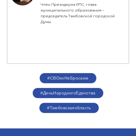
Член Президиума РПС, глава
муниципального образования –
председатель Тамбовской городской
Думы.
#СВОихНеБросаем
#ДеньНародногоЕдинства
#Тамбовскаяобласть