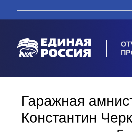
ОТ
ПР
Гаражная амнист
Константин Черк